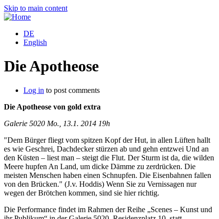
Skip to main content
DE
English
Die Apotheose
Log in
to post comments
Die Apotheose von gold extra
Galerie 5020 Mo., 13.1. 2014 19h
"Dem Bürger fliegt vom spitzen Kopf der Hut, in allen Lüften hallt
es wie Geschrei, Dachdecker stürzen ab und gehn entzwei Und an
den Küsten – liest man – steigt die Flut. Der Sturm ist da, die wilden
Meere hupfen An Land, um dicke Dämme zu zerdrücken. Die
meisten Menschen haben einen Schnupfen. Die Eisenbahnen fallen
von den Brücken." (J.v. Hoddis) Wenn Sie zu Vernissagen nur
wegen der Brötchen kommen, sind sie hier richtig.
Die Performance findet im Rahmen der Reihe „Scenes – Kunst und
ihr Publikum“ in der Galerie 5020, Residenzplatz 10, statt.