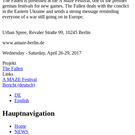
The Fallen is presented at the A Maze Festival, one of the premier
german festivals for new games. The Fallen deals with the conclict
in the Eastern Ukraine and sends a strong message reminding
everyone of a war still going on in Europe.
Urban Spree, Revaler Straße 99, 10245 Berlin
www.amaze-berlin.de
Wednesday - Saturday, April 26-29, 2017
Projekt
The Fallen
Links
A MAZE Festival
Bericht (deutsch)
DE
English
Hauptnavigation
Home
NEWS