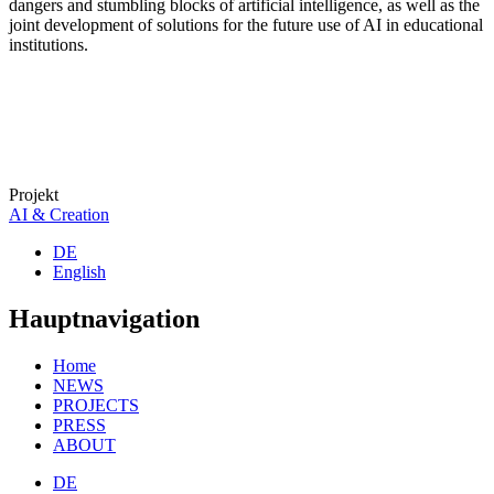
dangers and stumbling blocks of artificial intelligence, as well as the
joint development of solutions for the future use of AI in educational
institutions.
Projekt
AI & Creation
DE
English
Hauptnavigation
Home
NEWS
PROJECTS
PRESS
ABOUT
DE