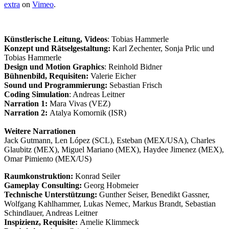
extra
on
Vimeo
.
Künstlerische Leitung, Videos
: Tobias Hammerle
Konzept und Rätselgestaltung:
Karl Zechenter, Sonja Prlic und
Tobias Hammerle
Design und Motion Graphics
: Reinhold Bidner
Bühnenbild, Requisiten:
Valerie Eicher
Sound und Programmierung:
Sebastian Frisch
Coding Simulation
: Andreas Leitner
Narration 1:
Mara Vivas (VEZ)
Narration 2:
Atalya Komornik (ISR)
Weitere Narrationen
Jack Gutmann, Len López (SCL), Esteban (MEX/USA), Charles
Glaubitz (MEX), Miguel Mariano (MEX), Haydee Jimenez (MEX),
Omar Pimiento (MEX/US)
Raumkonstruktion:
Konrad Seiler
Gameplay Consulting:
Georg Hobmeier
Technische Unterstützung:
Gunther Seiser, Benedikt Gassner,
Wolfgang Kahlhammer, Lukas Nemec, Markus Brandt, Sebastian
Schindlauer, Andreas Leitner
Inspizienz, Requisite:
Amelie Klimmeck