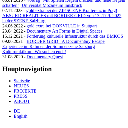
08.01.2025
-
Vortrag "Mit Spielen Regeln brechen und neue Regeln
schaffen", Universität Mozarteum Innsbruck
02.11.2023
-
gold extra bei der ZIP SCENE Konferenz in Prag!
ABSURD REALITIES mit BORDER GRID von 13.-17.9. 2022
in der SZENE Salzburg
24.06.2022
-
gold extra bei DOKVILLE in Stuttgart
23.04.2022
-
Documentary Art Forms in Digital Spaces
15.12.2021
-
Förderung kulturelle Infrastruktur durch das BMKÖS
09.06.2021
-
BORDER GRID - A Documentary Escape
Experience im Rahmen der Sommerszene Salzburg
Kulturpraktikum: Wir suchen euch!
31.08.2020
-
Documentary Quest
Hauptnavigation
Startseite
NEUES
PROJEKTE
PRESS
ABOUT
DE
English