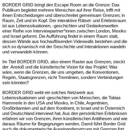
BORDER GRID bringt den Escape Room an die Grenze: Das
Publikum begleitet mehrere Menschen auf ihrer Reise, trifft mit
ihnen Entscheidungen und überschreitet gemeinsam Grenzen; in
Raum, Zeit und im Kopf. Der interaktive Rätsel- und Erlebnisraum
ist aus Lebenssituationen, -geschichten und Gedankenwelten
einer Reihe von Interviewpartner*innen zwischen London, Mexiko
und Israel geformt. Die Aufführung findet in einem Raum statt,
dessen Wände aus hochauflösenden Videowalls bestehen und die
sich so dynamisch mit der Geschichte und Interaktionen wandeln
und verwandeln können.
Im Titel BORDER GRID, also einem Raster aus Grenzen, steckt
der Anstoß und die künstlerische Visi­on für das Projekt: Was
wäre, wenn die Grenzen, die uns umgeben, die Konventionen,
Regeln, Staatsgrenzen, nicht Trennlinien, sondern Verbin­dungen
sein könnten?
BORDER GRID webt ein solches Netzwerk aus
Lebenssituationen und -geschichten von Menschen, die Tobias
Hammerle in den USA und Mexiko, in Chile, Argentinien,
Großbritannien und auf dem Kontinent, in Israel und in Österreich
und Deutschland interviewt hat. Aus den persönlichen Erleb­nissen
erfahren wir von Grenzen, ihren künstlerischen Antithesen und wie
daraus Räume für Be­gegnungen werden. Damit führt Border Grid
auch die dokumentarische Auseinandersetzung mit Grenzen fort,