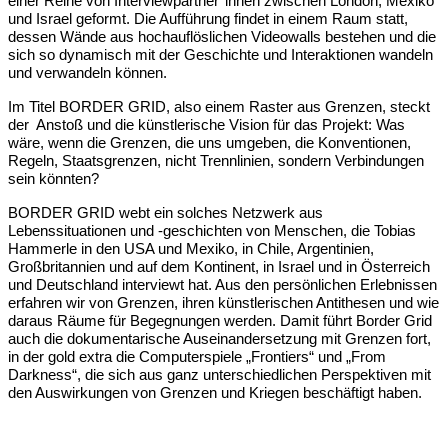
einer Reihe von Interviewpartner*innen zwischen London, Mexiko
und Israel geformt. Die Aufführung findet in einem Raum statt,
dessen Wände aus hochauflöslichen Videowalls bestehen und die
sich so dynamisch mit der Geschichte und Interaktionen wandeln
und verwandeln können.
Im Titel BORDER GRID, also einem Raster aus Grenzen, steckt
der Anstoß und die künstlerische Visi­on für das Projekt: Was
wäre, wenn die Grenzen, die uns umgeben, die Konventionen,
Regeln, Staatsgrenzen, nicht Trennlinien, sondern Verbin­dungen
sein könnten?
BORDER GRID webt ein solches Netzwerk aus
Lebenssituationen und -geschichten von Menschen, die Tobias
Hammerle in den USA und Mexiko, in Chile, Argentinien,
Großbritannien und auf dem Kontinent, in Israel und in Österreich
und Deutschland interviewt hat. Aus den persönlichen Erleb­nissen
erfahren wir von Grenzen, ihren künstlerischen Antithesen und wie
daraus Räume für Be­gegnungen werden. Damit führt Border Grid
auch die dokumentarische Auseinandersetzung mit Grenzen fort,
in der gold extra die Computerspiele „Frontiers“ und „From
Darkness“, die sich aus ganz unterschiedlichen Perspektiven mit
den Auswirkungen von Grenzen und Kriegen beschäftigt haben.