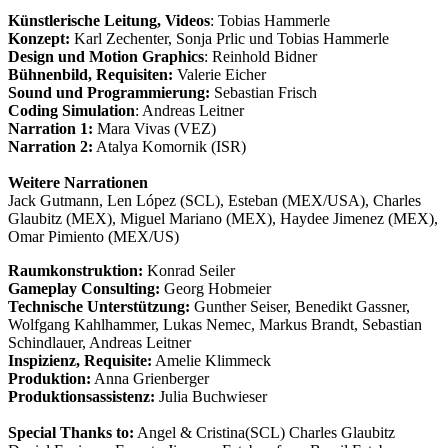
Künstlerische Leitung, Videos
: Tobias Hammerle
Konzept:
Karl Zechenter, Sonja Prlic und Tobias Hammerle
Design und Motion Graphics
: Reinhold Bidner
Bühnenbild, Requisiten:
Valerie Eicher
Sound und Programmierung:
Sebastian Frisch
Coding Simulation
: Andreas Leitner
Narration 1:
Mara Vivas (VEZ)
Narration 2:
Atalya Komornik (ISR)
Weitere Narrationen
Jack Gutmann, Len López (SCL), Esteban (MEX/USA), Charles
Glaubitz (MEX), Miguel Mariano (MEX), Haydee Jimenez (MEX),
Omar Pimiento (MEX/US)
Raumkonstruktion:
Konrad Seiler
Gameplay Consulting:
Georg Hobmeier
Technische Unterstützung:
Gunther Seiser, Benedikt Gassner,
Wolfgang Kahlhammer, Lukas Nemec, Markus Brandt, Sebastian
Schindlauer, Andreas Leitner
Inspizienz, Requisite:
Amelie Klimmeck
Produktion:
Anna Grienberger
Produktionsassistenz:
Julia Buchwieser
Special Thanks to:
Angel & Cristina(SCL) Charles Glaubitz