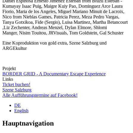
Daniel Espinosa Ernesto Jimenez Esteban from Brazil Esteban -
Kumayay Isaac Puig, Maigre Kuiy Pao, Dominguez Arce Laura
Fiorio, Maria de los Angeles, Miguel Mariano Minuit de Lacroix,
Nico from Nieblas Games, Patricia Perez, Meza Pedro Vargas,
Tanya Gotxikoa, Fide (Sergio), Luisa Martinez, Martha Betancourt
,Liz Zechenter, Andreas Menzel, Dylan Elmore, Shlomi
Manger, Nisim Touitou, JRVisuals, Tom Goldstein, Gal Schuster
Eine Koproduktion von gold extra, Szene Salzburg und
ARGEkultur
Projekt
BORDER GRID - A Documentary Escape Experience
Links
Ticket buchen!
Szene Salzburg
Alle Aufführungstermine auf Facebook!
DE
English
Hauptnavigation