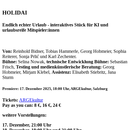
HOLIDAI
Endlich echter Urlaub - interaktives Stück für KI und
urlaubsreife Mitspieler:innen
Von:
Reinhold Bidner, Tobias Hammerle, Georg Hobmeier, Sophia
Reiterer, Sonja Prlić und Karl Zechenter.
Bühne:
Selina Nowak,
technische Entwicklung Bühne:
Sebastian
Frisch,
Testing und medienkünstlerische Beratung:
Georg
Hobmeier, Mirjam Klebel,
Assistenz:
Elisabeth Stiebritz,
Jana
Sturm
Premiere: 17. Dezember 2025, 18:00 Uhr, ARGEkultur, Salzburg
Tickets:
ARGEkultur
Pay as you can: 8 €, 16 €, 24 €
weitere Vorstellungen:
17. Dezember, 21:00 Uhr