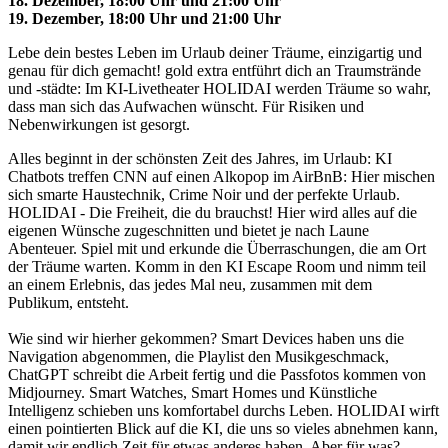
18. Dezember, 18:00 Uhr und 21:00 Uhr
19. Dezember, 18:00 Uhr und 21:00 Uhr
Lebe dein bestes Leben im Urlaub deiner Träume, einzigartig und
genau für dich gemacht! gold extra entführt dich an Traumstrände
und -städte: Im KI-Livetheater HOLIDAI werden Träume so wahr,
dass man sich das Aufwachen wünscht. Für Risiken und
Nebenwirkungen ist gesorgt.
Alles beginnt in der schönsten Zeit des Jahres, im Urlaub: KI
Chatbots treffen CNN auf einen Alkopop im AirBnB: Hier mischen
sich smarte Haustechnik, Crime Noir und der perfekte Urlaub.
HOLIDAI - Die Freiheit, die du brauchst! Hier wird alles auf die
eigenen Wünsche zugeschnitten und bietet je nach Laune
Abenteuer. Spiel mit und erkunde die Überraschungen, die am Ort
der Träume warten. Komm in den KI Escape Room und nimm teil
an einem Erlebnis, das jedes Mal neu, zusammen mit dem
Publikum, entsteht.
Wie sind wir hierher gekommen? Smart Devices haben uns die
Navigation abgenommen, die Playlist den Musikgeschmack,
ChatGPT schreibt die Arbeit fertig und die Passfotos kommen von
Midjourney. Smart Watches, Smart Homes und Künstliche
Intelligenz schieben uns komfortabel durchs Leben. HOLIDAI wirft
einen pointierten Blick auf die KI, die uns so vieles abnehmen kann,
damit wir endlich Zeit für etwas anderes haben. Aber für was?