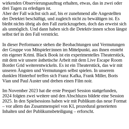
wirkenden Observierungsauftrag erhalten, etwas, das in zwei oder
drei Tagen zu erledigen ist.
Aber der Fall wächst sich auf, bis er zunehmend alle Angestellten
der Detektei beschäftigt, und zugleich nicht zu bewältigen ist. Es
bleibt nichts übrig als den Fall zurückzugeben, doch das erweist sich
als unmöglich. Und dann haben sich die Detektiv:innen schon längst
selbst tief in den Fall verstrickt.
In dieser Performance stehen die Beobachtungen und Vermutungen
der Gruppe von Mitspieler:innen im Mittelpunkt, aus ihnen ensteht
ein eigener Krimi. Black Book ist ein experimentelles Theaterstück,
mit dem wir unsere ästhetische Arbeit mit dem Live Escape Room
Border Grid weiterentwickeln. Es ist ein Theaterstück, das wir mit
unseren Ängsten und Vermutungen selbst spielen. In unserem
dunklen Hinterhof treffen sich Franz Kafka, Frank Miller, Boris
Vian und Paul Auster und drehen einen Film noir.
Im November 2023 hat die erste Prequel Session stattgefunden,
2024 folgten zwei weitere und den Abschluzss bildete eine Session
2025. In den Spielsessions haben wir mit Publikum das neue Format
– vor allem das Zusammenspiel von KI, prozedural generierten
Inhalten und der Publikumsbeteiligung – erforscht.