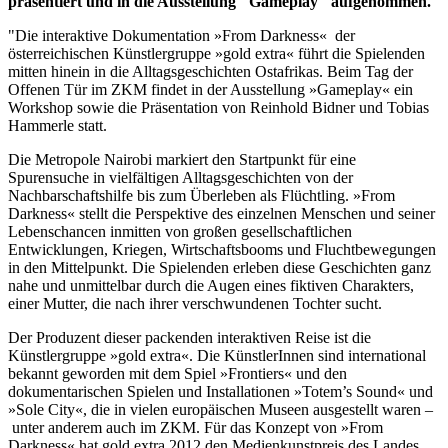
präsentiert und in die Ausstellung "Gameplay" aufgenommen.
"Die interaktive Dokumentation »From Darkness« der
österreichischen Künstlergruppe »gold extra« führt die Spielenden
mitten hinein in die Alltagsgeschichten Ostafrikas. Beim Tag der
Offenen Tür im ZKM findet in der Ausstellung »Gameplay« ein
Workshop sowie die Präsentation von Reinhold Bidner und Tobias
Hammerle statt.
Die Metropole Nairobi markiert den Startpunkt für eine
Spurensuche in vielfältigen Alltagsgeschichten von der
Nachbarschaftshilfe bis zum Überleben als Flüchtling. »From
Darkness« stellt die Perspektive des einzelnen Menschen und seiner
Lebenschancen inmitten von großen gesellschaftlichen
Entwicklungen, Kriegen, Wirtschaftsbooms und Fluchtbewegungen
in den Mittelpunkt. Die Spielenden erleben diese Geschichten ganz
nahe und unmittelbar durch die Augen eines fiktiven Charakters,
einer Mutter, die nach ihrer verschwundenen Tochter sucht.
Der Produzent dieser packenden interaktiven Reise ist die
Künstlergruppe »gold extra«. Die KünstlerInnen sind international
bekannt geworden mit dem Spiel »Frontiers« und den
dokumentarischen Spielen und Installationen »Totem’s Sound« und
»Sole City«, die in vielen europäischen Museen ausgestellt waren –
unter anderem auch im ZKM. Für das Konzept von »From
Darkness« hat gold extra 2012 den Medienkunstpreis des Landes