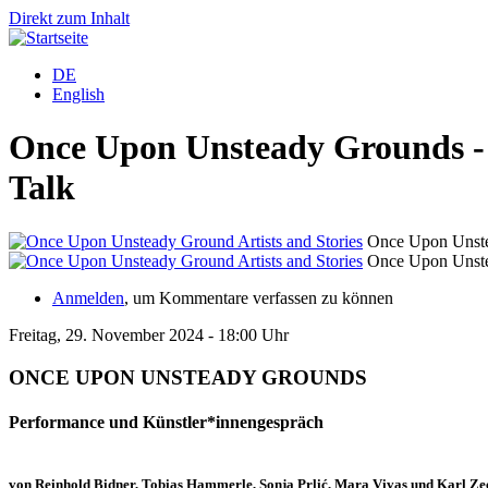
Direkt zum Inhalt
DE
English
Once Upon Unsteady Grounds - 
Talk
Once Upon Unstea
Once Upon Unstea
Anmelden
, um Kommentare verfassen zu können
Freitag, 29. November 2024 - 18:00 Uhr
ONCE UPON UNSTEADY GROUNDS
Performance und Künstler*innengespräch
von Reinhold Bidner, Tobias Hammerle, Sonja Prlić, Mara Vivas und Karl Ze