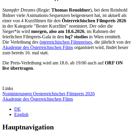
Stampfer Dreams
(Regie:
Thomas Renoldner
), bei dem Reinhold
Bidner viele Animations-Sequenzen beigesteuert hat, ist aktuell als
einer von 4 Kurzfilmen für den
Österreichischen Filmpreis 2026
in der Kategorie "Bester Kurzfilm" nominiert. Der oder die
Sieger*in wird
morgen, also am 18.6.2026
, im Rahmen der
feierlichen Filmpreis-Gala in den
hq7 studios
in Wien ermittelt.
Die Verleihung des
österreichischen Filmpreises
, die jährlich von der
Akademie des Österreichischen Films
organisiert wird, findet heuer
zum bereits 16. mal statt.
Die Preis-Verleihung wird am 18.6. ab 19:00 auch auf
ORF ON
live übertragen
.
Links
Nominierungen Oesterreichischer Filmpreis 2026
Akademie des Österreichischen Films
DE
English
Hauptnavigation