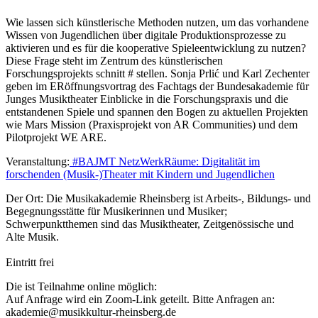
Wie lassen sich künstlerische Methoden nutzen, um das vorhandene
Wissen von Jugendlichen über digitale Produktionsprozesse zu
aktivieren und es für die kooperative Spieleentwicklung zu nutzen?
Diese Frage steht im Zentrum des künstlerischen
Forschungsprojekts schnitt # stellen. Sonja Prlić und Karl Zechenter
geben im ERöffnungsvortrag des Fachtags der Bundesakademie für
Junges Musiktheater Einblicke in die Forschungspraxis und die
entstandenen Spiele und spannen den Bogen zu aktuellen Projekten
wie Mars Mission (Praxisprojekt von AR Communities) und dem
Pilotprojekt WE ARE.
Veranstaltung:
#BAJMT NetzWerkRäume: Digitalität im
forschenden (Musik‑)Theater mit Kindern und Jugendlichen
Der Ort: Die Musikakademie Rheinsberg ist Arbeits-, Bildungs- und
Begegnungsstätte für Musikerinnen und Musiker;
Schwerpunktthemen sind das Musiktheater, Zeitgenössische und
Alte Musik.
Eintritt frei
Die ist Teilnahme online möglich:
Auf Anfrage wird ein Zoom-Link geteilt. Bitte Anfragen an:
akademie@musikkultur-rheinsberg.de