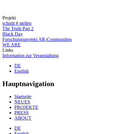
Projekt
schnitt # stellen
The Truth Part 2
Black Day
Forschungsprojekt AR-Communities
WE ARE
Links
Information zur Veranstaltung
DE
English
Hauptnavigation
Startseite
NEUES
PROJEKTE
PRESS
ABOUT
DE
English