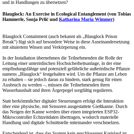
und in Handlungen zu übersetzen?
Blauglock: An Exercise in Ecological Entanglement (von Tobias
Hammerle, Sonja
Prlić
und
Katharina Maria Wimmer
)
Blauglock Containment (auch bekannt als „Blauglock Prison
Break“) fügt sich auf besondere Weise in diese Auseinandersetzung
mit situiertem Wissen und Verkörperung ein.
In der Installation übernehmen die Teilnehmenden die Rolle der
Leitung einer unterirdischen Hochsicherheitsanlage, in der eine
empfindungsfähige und potenziell gefährliche außerirdische Pflanze
namens „Blauglock“ festgehalten wird. Um die Pflanze am Leben
zu erhalten – sie jedoch daran zu hindern, stark genug für einen
Ausbruch zu werden –, müssen die Teilnehmenden ihren
Wasserhaushalt und ihren Ärgerpegel sorgfältig regulieren.
Statt herkömmlicher digitaler Steuerungen erfolgt die Interaktion
über eine physische, mit Sensoren ausgestattete Gießkanne. Durch
das Neigen der Kanne werden über einen integrierten ESP32-
Mikrocontroller Echtzeitdaten übertragen, wodurch materielle
Handlung und digitale Schnittstelle miteinander verschmelzen.
Entscheidend ist, dass das System kein geschlossener Kreislauf ist.