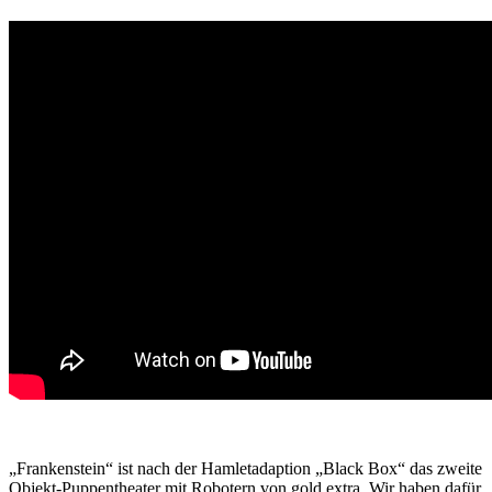
„Frankenstein“ ist nach der Hamletadaption „Black Box“ das zweite
Objekt-Puppentheater mit Robotern von gold extra. Wir haben dafür