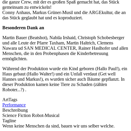
die ganze Crew, mit der es großen Spaß gemacht hat, das Stück
gemeinsam zu entwickeln!
Conny Anhaus, Markus Grüner-Musil und die ARGEkultur, die an
das Stück geglaubt hat und es koproduziert.
Besonderen Dank an
Martin Bauer (Beatshot), Nabila Irshaid, Christoph Schobesberger
und alle Leute der Pfarre Taxham, Martin Haltrich, Clemens
Nawara ud SAN MEDICAL CENTER, Rainer Haslhofer und allen
Menschen, die in den Probenphasen die Kinderbetreuung
ermöglichten.
Während der Produktion wurde ein Kind geboren (Hallo Paul!), ein
Haus gebaut (Hallo Wal­ter!) und ein Unfall verdaut (Get well
Hannes und Markus!), es wurden sicher auch Bäume gepflanzt. In
dieser Produktion kamen keine Tiere zu Schaden (zählen
Roboter...?) .
ArtTags
Performance
Beschreibung
Science Fiction Robot-Musical
Tagline
Wenn keine Menschen da sind, bauen wir uns selber welche.