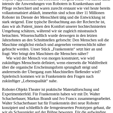
intensiv die Anwendungen von Robotern in Krankenhaus und
Pflege recherchiert und waren zurecht erstaunt wie viel heute bereits
vollautomatisiert abläuft, immerhin sind schon über 11 Millionen
Roboter im Dienste der Menschheit tätig und die Entwicklung ist
stark steigend. Eine typische Beobachtung aus der Recherche ist,
dass wir als Patient_innen den Komfort unserer hochtechnisierten
Umgebung schätzen, während wir sie zugleich misstrauisch
betrachten. Wissenschaftlich wurde deswegen in den letzten
Jahrzehnten an den Schnittstellen geforscht: Den Menschen soll die
Maschine möglichst einfach und ange­nehm vermenschlicht näher
gebracht werden. Unser Stück „Frankenstein“ setzt hier an und
fragt: Wer bringt den Maschi­nen die Menschen näher?
Wie wird der Mensch von morgen konstruiert, wie wird
zukünftiges Menschsein definiert, wenn einerseits die Wahlfreiheit
über die organische Erscheinungsform sprunghaft steigt und
andererseits der Übergang zum Maschinellen fließender wird?
Spielerisch kommen wir in Frankenstein den Fra­gen nach
zukünftiger „Lebensqualität“ nahe.
Roboter-Objekt-Theater ist praktische Materialforschung und
Experimentierfeld. Für Frankenstein haben wir mit Dr. Walter
Schacherbauer, Markus Brandt und Ivo Francx zusammengearbeitet.
Walter Schacherbauer hat für Frankenstein drei neue Roboter
konzipiert und schließlich die ferngesteuerten Prototypen gebaut, die
wir als Schauspieler auf der Bühne bewegen. Für die aufwändige