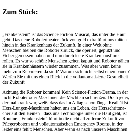
Zum Stück:
„Frankenstein“ ist das Science-Fiction-Musical, das unter die Haut
geht: Das neue Roboter­theaterstück von gold extra führt uns mitten
hinein in das Krankenhaus der Zukunft. In einer Welt ohne
Menschen bleiben die Roboter zurück, die operiert, geputzt und
Fieber gemessen haben und nun durch leere Krankenhausflure
rollen. Es war so schön: Menschen gehen ka­putt und Roboter nähen
sie in Krankenhäusern wieder zusammen. Was aber wenn keine
mehr zum Reparieren da sind? Warum sich nicht selbst einen bauen?
Werfen Sie mit uns einen Blick in die vollautomatisierte Gesundheit
der Zukunft.
Achtung die Roboter kommen! Kein Science-Fiction-Drama, in der
nicht Roboter oder Ma­schinen die Macht an sich reißen. Doch jeder,
der mal krank war, weiß, dass das im Alltag schon längst Rea­lität ist.
Herz-Lungen-Maschinen halten uns am Leben, der Herzschrittma­
cher auf den Bei­nen - dass uns Technologie unter die Haut geht, ist
Routine. „Franken­stein“ führt in die nicht all zu ferne Zukunft von
Pflegerobotern und vollautomatischen Emergency Rooms, in der
leider eins fehlt: Men­schen. Aber wenn es nach unseren Maschi­nen