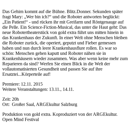
Das Gehirn kommt auf die Bühne. Blitz.Donner. Sekunden später
fragt Mary: „Wer bin ich?“ und die Roboter antworten beglückt:
„Ein Patient!“ - und rücken ihr mit Greifarm und Rönt­genauge auf
die Pelle. Ein Science-Fiction-Musical, das unter die Haut geht: Das
neue Robo­tertheaterstück von gold extra führt uns mitten hinein in
das Krankenhaus der Zukunft. In einer Welt ohne Menschen bleiben
die Roboter zurück, die operiert, geputzt und Fieber ge­messen
haben und nun durch leere Krankenhausflure rollen. Es war so
schön: Menschen ge­hen kaputt und Roboter nähen sie in
Krankenhäusern wieder zusammen. Was aber wenn keine mehr zum
Reparieren da sind? Werfen Sie einen Blick in die Welt der
vollautomatisier­ten Gesundheit und passen Sie auf ihre
Ersatztei...Körperteile auf!
Premiere: 12.11. 2015
Weitere Veranstaltungen: 13.11., 14.11.
Zeit: 20h
Ort: Großer Saal, ARGEkultur Salzburg
Produktion von gold extra. Koproduziert von der ARGEkultur.
Open Mind Festival