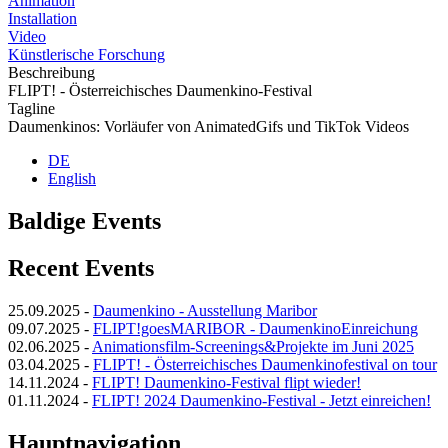
Animation
Installation
Video
Künstlerische Forschung
Beschreibung
FLIPT! - Österreichisches Daumenkino-Festival
Tagline
Daumenkinos: Vorläufer von AnimatedGifs und TikTok Videos
DE
English
Baldige Events
Recent Events
25.09.2025
-
Daumenkino - Ausstellung Maribor
09.07.2025
-
FLIPT!goesMARIBOR - DaumenkinoEinreichung
02.06.2025
-
Animationsfilm-Screenings&Projekte im Juni 2025
03.04.2025
-
FLIPT! - Österreichisches Daumenkinofestival on tour
14.11.2024
-
FLIPT! Daumenkino-Festival flipt wieder!
01.11.2024
-
FLIPT! 2024 Daumenkino-Festival - Jetzt einreichen!
Hauptnavigation