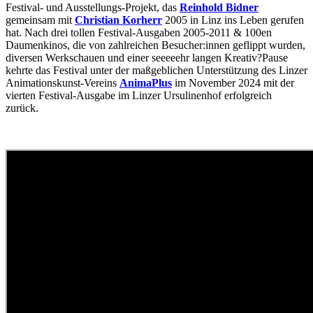
Festival- und Ausstellungs-Projekt, das
Reinhold Bidner
gemeinsam mit
Christian Korherr
2005 in Linz ins Leben gerufen
hat. Nach drei tollen Festival-Ausgaben 2005-2011 & 100en
Daumenkinos, die von zahlreichen Besucher:innen geflippt wurden,
diversen Werkschauen und einer seeeeehr langen Kreativ?Pause
kehrte das Festival unter der maßgeblichen Unterstützung des Linzer
Animationskunst-Vereins
AnimaPlus
im November 2024 mit der
vierten Festival-Ausgabe im Linzer Ursulinenhof erfolgreich
zurück.