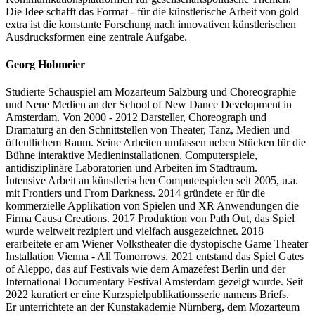
Die Idee schafft das Format - für die künstlerische Arbeit von gold
extra ist die konstante Forschung nach innovativen künstlerischen
Ausdrucksformen eine zentrale Aufgabe.
Georg Hobmeier
Studierte Schauspiel am Mozarteum Salzburg und Choreographie
und Neue Medien an der School of New Dance Development in
Amsterdam. Von 2000 - 2012 Darsteller, Choreograph und
Dramaturg an den Schnittstellen von Theater, Tanz, Medien und
öffentlichem Raum. Seine Arbeiten umfassen neben Stücken für die
Bühne interaktive Medieninstallationen, Computerspiele,
antidisziplinäre Laboratorien und Arbeiten im Stadtraum.
Intensive Arbeit an künstlerischen Computerspielen seit 2005, u.a.
mit Frontiers und From Darkness. 2014 gründete er für die
kommerzielle Applikation von Spielen und XR Anwendungen die
Firma Causa Creations. 2017 Produktion von Path Out, das Spiel
wurde weltweit rezipiert und vielfach ausgezeichnet. 2018
erarbeitete er am Wiener Volkstheater die dystopische Game Theater
Installation Vienna - All Tomorrows. 2021 entstand das Spiel Gates
of Aleppo, das auf Festivals wie dem Amazefest Berlin und der
International Documentary Festival Amsterdam gezeigt wurde. Seit
2022 kuratiert er eine Kurzspielpublikationsserie namens Briefs.
Er unterrichtete an der Kunstakademie Nürnberg, dem Mozarteum