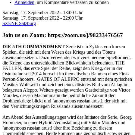
Anmelden
, um Kommentare verfassen zu können
Samstag, 17. September 2022 - 13:00 Uhr
Samstag, 17. September 2022 - 22:00 Uhr
SZENE Salzburg
Join us on Zoom: https://zoom.us/j/98233476567
DIE 5TH COMMANDMENT
Serie ist ein Zyklus von kurzen
Spielen, die sich mit dem Wesen des Kriegs und des Tötens
auseinandersetzen. Dazu verwenden wir verschiedene Spielformen,
die Kriege aus unterschiedlichen Blickwinkeln beleuchten. THE
FALLEN, das erste Spiel der Reihe, zeigt den Krieg, der in der
Ostukraine seit 2014 herrscht im thematischen Rahmen eines First-
Person-Shooters. GATES OF ALEPPO entstand mit dem syrischen
Musiker Wolfswift und zeichnet eines düsteres Bild vom Alltag im
belagerten Aleppo. Weiters gezeigt werden Gastbeiträge von Victor
Morales, dessen Machinima in die bedrohliche Zukunft der
Drohnenkriege blickt und [anonymous russian artist], der sich mit
den Vernichtungskriegen Russlands auseinandersetzt.
Am Abend des Ausstellungstages wird der Initiator der Serie, Georg
Hobmeier, in einer Hybrid-Veranstaltung mit Viktor Morales und
[anonymous russian artist] über ihre Beziehung zu diesem
Themenfeld sprechen. Beide kommen aus geopolitisch schwierigen